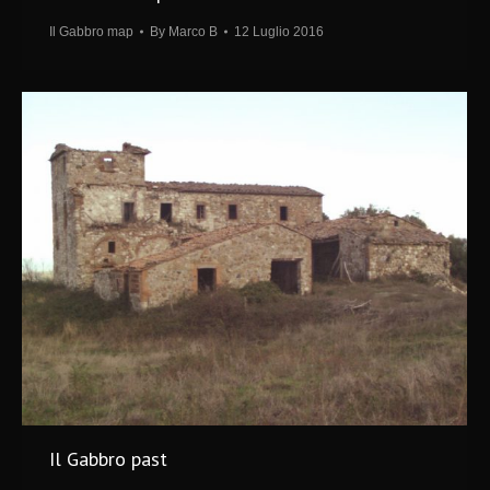
Il Gabbro map
By
Marco B
12 Luglio 2016
Il Gabbro past