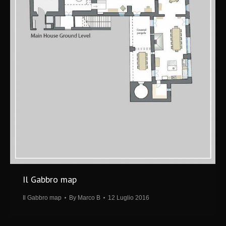
Il Gabbro map
Il Gabbro map
By
Marco B
12 Luglio 2016